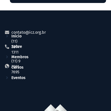
contato@icz.org.br
Início
(11)
Sobre
3214-
1311
Membros
(11) 9
7091-
Cursos
7695
Eventos